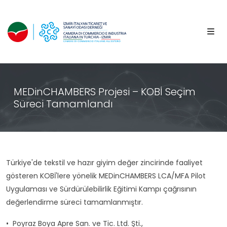
MEDinCHAMBERS Projesi – KOBİ Seçim
Süreci Tamamlandı
Türkiye'de tekstil ve hazır giyim değer zincirinde faaliyet
gösteren KOBİ'lere yönelik MEDinCHAMBERS LCA/MFA Pilot
Uygulaması ve Sürdürülebilirlik Eğitimi Kampı çağrısının
değerlendirme süreci tamamlanmıştır.
•⁠ ⁠Poyraz Boya Apre San. ve Tic. Ltd. Şti.,