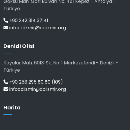
Göksü Mah. Gazi Bulvarı No: 481 Kepez - Antalya -
Türkiye
+90 242 314 37 41
infocciizmir@cciizmir.org
Denizli Ofisi
Kayalar Mah. 6013. Sk. No: 1 Merkezefendi - Denizli -
Türkiye
+90 258 295 80 80 (109)
infocciizmir@cciizmir.org
Harita