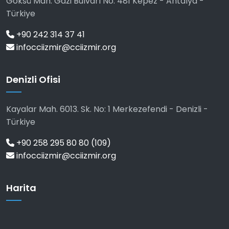
Göksü Mah. Gazi Bulvarı No: 481 Kepez - Antalya -
Türkiye
+90 242 314 37 41
infocciizmir@cciizmir.org
Denizli Ofisi
Kayalar Mah. 6013. Sk. No: 1 Merkezefendi - Denizli -
Türkiye
+90 258 295 80 80 (109)
infocciizmir@cciizmir.org
Harita