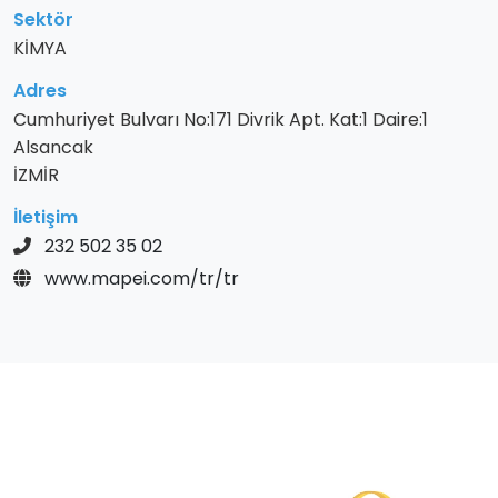
Sektör
KİMYA
Adres
Cumhuriyet Bulvarı No:171 Divrik Apt. Kat:1 Daire:1
Alsancak
İZMİR
İletişim
232 502 35 02
www.mapei.com/tr/tr