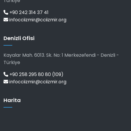
Türkiye
+90 242 314 37 41
infocciizmir@cciizmir.org
Denizli Ofisi
Kayalar Mah. 6013. Sk. No: 1 Merkezefendi - Denizli -
Türkiye
+90 258 295 80 80 (109)
infocciizmir@cciizmir.org
Harita