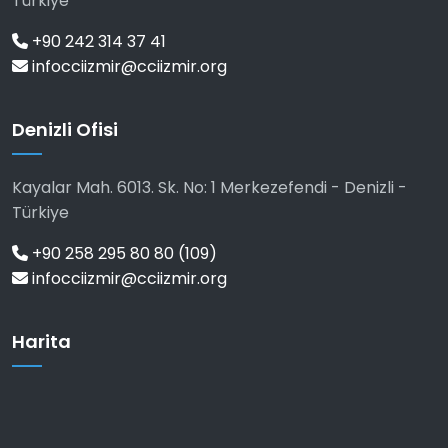
Türkiye
+90 242 314 37 41
infocciizmir@cciizmir.org
Denizli Ofisi
Kayalar Mah. 6013. Sk. No: 1 Merkezefendi - Denizli -
Türkiye
+90 258 295 80 80 (109)
infocciizmir@cciizmir.org
Harita