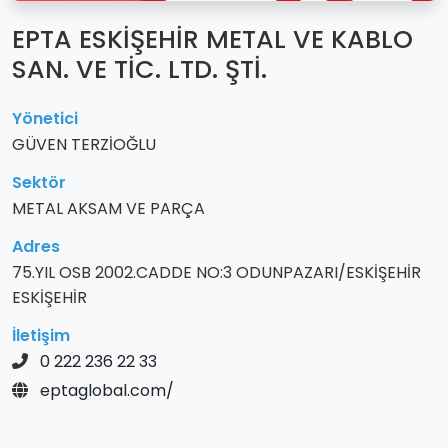
EPTA ESKİŞEHİR METAL VE KABLO
SAN. VE TİC. LTD. ŞTİ.
Yönetici
GÜVEN TERZİOĞLU
Sektör
METAL AKSAM VE PARÇA
Adres
75.YIL OSB 2002.CADDE NO:3 ODUNPAZARI/ESKİŞEHİR
ESKİŞEHİR
İletişim
0 222 236 22 33
eptaglobal.com/