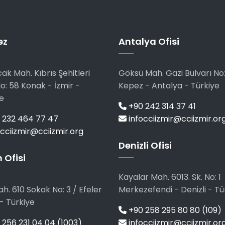
ez
Antalya Ofisi
ak Mah. Kıbrıs Şehitleri
Göksü Mah. Gazi Bulvarı No:
o: 58 Konak - İzmir -
Kepez - Antalya - Türkiye
e
+90 242 314 37 41
 232 464 77 47
infocciizmir@cciizmir.or
cciizmir@cciizmir.org
Denizli Ofisi
 Ofisi
Kayalar Mah. 6013. Sk. No: 1
h. 610 Sokak No: 3 / Efeler
Merkezefendi - Denizli - Tü
- Türkiye
+90 258 295 80 80 (109)
256 231 04 04 (1003)
infocciizmir@cciizmir.or