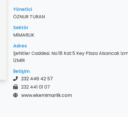
Yönetici
ÖZNUR TURAN
Sektör
MİMARLIK
Adres
Şehitler Caddesi. No:18 Kat:5 Key Plaza Alsancak İzm
İZMİR
İletişim
232 446 42 57
232 441 01 07
www.ekemimarlik.com