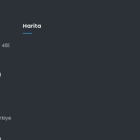
Harita
 481
g
rkiye
g