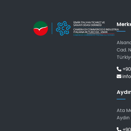
Merk
Alsanc
Cad. N
Türkiy
+90
info
Aydın
Ata Ma
Aydın 
+90 