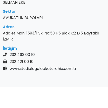
SELMAN EKE
Sektör
AVUKATLIK BÜROLARI
Adres
Adalet Mah. 1593/1 Sk. No:53 H5 Blok K:2 D:5 Bayraklı
İZMİR
İletişim
232 463 00 10
232 421 00 10
www.studiolegaleeketurchia.com.tr