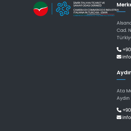
Merk
Alsanc
Cad. N
Türkiy
+90
info
Aydın
Ata Ma
Aydın 
+90 
info