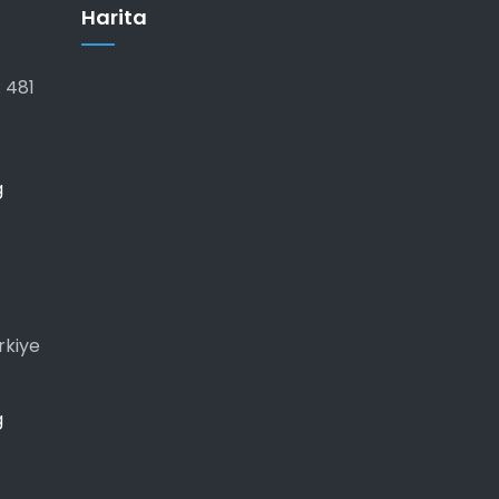
Harita
 481
g
rkiye
g