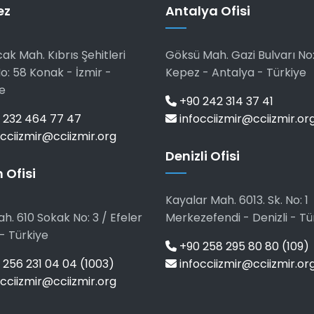
ez
Antalya Ofisi
ak Mah. Kıbrıs Şehitleri
Göksü Mah. Gazi Bulvarı No:
o: 58 Konak - İzmir -
Kepez - Antalya - Türkiye
e
+90 242 314 37 41
 232 464 77 47
infocciizmir@cciizmir.or
cciizmir@cciizmir.org
Denizli Ofisi
 Ofisi
Kayalar Mah. 6013. Sk. No: 1
h. 610 Sokak No: 3 / Efeler
Merkezefendi - Denizli - Tü
- Türkiye
+90 258 295 80 80 (109)
256 231 04 04 (1003)
infocciizmir@cciizmir.or
cciizmir@cciizmir.org